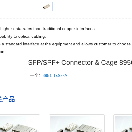
higher data rates than traditional copper interfaces.
ability to optical cabling.
 a standard interface at the equipment and allows customer to choose
ion.
SFP/SPF+ Connector & Cage 8950
上一个：
8951-1xSxxA
关产品