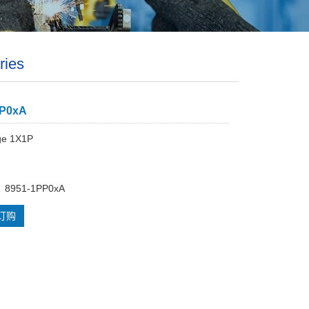
ries
PP0xA
ge 1X1P
951-1PP0xA
订购