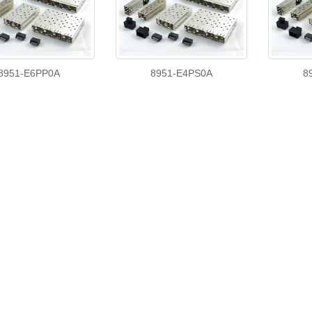
8951-E6PP0A
8951-E4PS0A
8